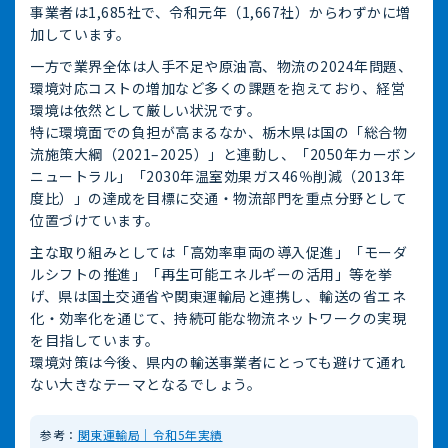
事業者は1,685社で、令和元年（1,667社）からわずかに増
加しています。
一方で業界全体は人手不足や原油高、物流の2024年問題、
環境対応コストの増加など多くの課題を抱えており、経営
環境は依然として厳しい状況です。
特に環境面での負担が高まるなか、栃木県は国の「総合物
流施策大綱（2021–2025）」と連動し、「2050年カーボン
ニュートラル」「2030年温室効果ガス46％削減（2013年
度比）」の達成を目標に交通・物流部門を重点分野として
位置づけています。
主な取り組みとしては「高効率車両の導入促進」「モーダ
ルシフトの推進」「再生可能エネルギーの活用」等を挙
げ、県は国土交通省や関東運輸局と連携し、輸送の省エネ
化・効率化を通じて、持続可能な物流ネットワークの実現
を目指しています。
環境対策は今後、県内の輸送事業者にとっても避けて通れ
ない大きなテーマとなるでしょう。
参考：
関東運輸局｜令和5年実績