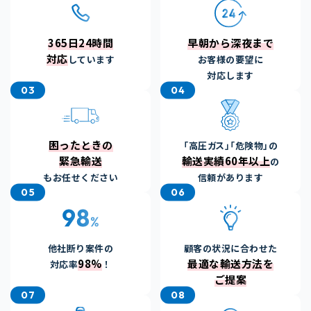
365日24時間
早朝から深夜まで
対応
しています
お客様の要望に
対応します
03
04
困ったときの
「高圧ガス」「危険物」の
緊急輸送
輸送実績60年以上
の
もお任せください
信頼があります
05
06
他社断り案件の
顧客の状況に合わせた
98%
最適な輸送方法を
対応率
！
ご提案
07
08