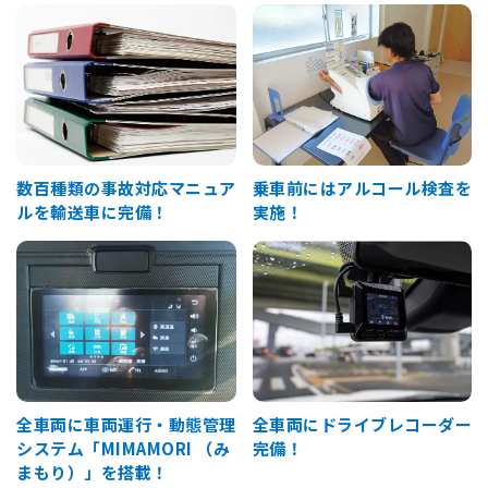
乗車前にはアルコール検査を
数百種類の事故対応マニュア
実施！
ルを輸送車に完備！
全車両に車両運行・動態管理
全車両にドライブレコーダー
システム「MIMAMORI （み
完備！
まもり）」を搭載！