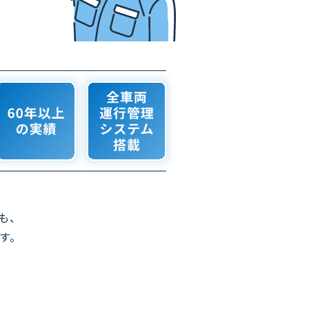
！
も、
す。