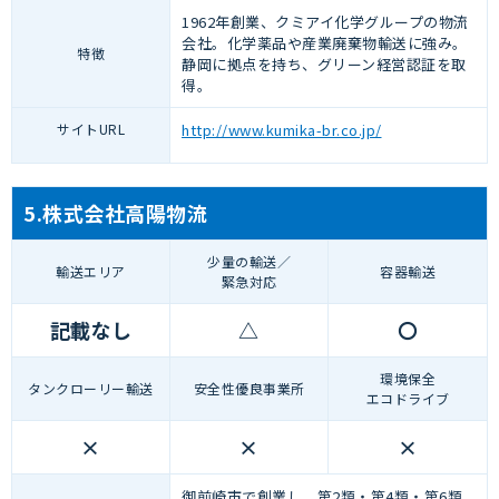
1962年創業、クミアイ化学グループの物流
会社。化学薬品や産業廃棄物輸送に強み。
特徴
静岡に拠点を持ち、グリーン経営認証を取
得。
サイトURL
http://www.kumika-br.co.jp/
5.株式会社高陽物流
少量の輸送／
輸送エリア
容器輸送
緊急対応
記載なし
△
〇
環境保全
タンクローリー輸送
安全性優良事業所
エコドライブ
×
×
×
御前崎市で創業し、第2類・第4類・第6類