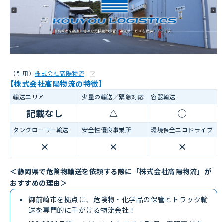
（引用）
株式会社高陽物流
【株式会社高陽物流の特徴】
輸送エリア
少量の輸送／緊急対応
容器輸送
記載なし
△
◯
タンクローリー輸送
安全性優良事業所
環境保全エコドライブ
×
×
×
＜静岡県で危険物輸送を依頼する際に「株式会社高陽物流」が
おすすめの理由＞
御前崎市を拠点に、危険物・化学品の保管とトラック輸
送を専門的に手がける物流会社！