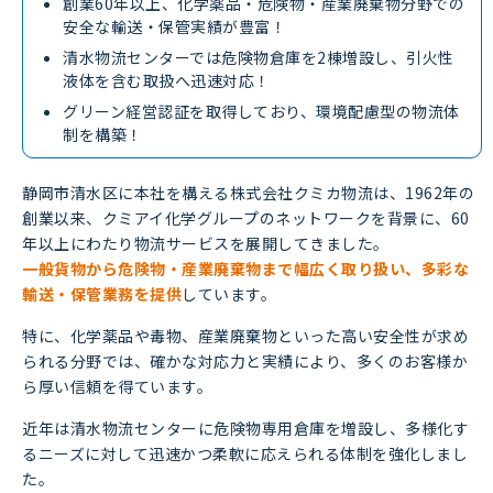
創業60年以上、化学薬品・危険物・産業廃棄物分野での
安全な輸送・保管実績が豊富！
清水物流センターでは危険物倉庫を2棟増設し、引火性
液体を含む取扱へ迅速対応！
グリーン経営認証を取得しており、環境配慮型の物流体
制を構築！
静岡市清水区に本社を構える株式会社クミカ物流は、1962年の
創業以来、クミアイ化学グループのネットワークを背景に、60
年以上にわたり物流サービスを展開してきました。
一般貨物から危険物・産業廃棄物まで幅広く取り扱い、多彩な
輸送・保管業務を提供
しています。
特に、化学薬品や毒物、産業廃棄物といった高い安全性が求め
られる分野では、確かな対応力と実績により、多くのお客様か
ら厚い信頼を得ています。
近年は清水物流センターに危険物専用倉庫を増設し、多様化す
るニーズに対して迅速かつ柔軟に応えられる体制を強化しまし
た。