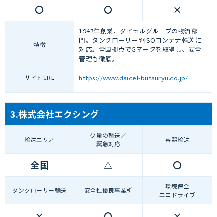
〇
〇
×
1947年創業、ダイセルグループの物流部
門。タンクローリーやISOコンテナ輸送に
特徴
対応。全国拠点でGマークを取得し、安全
管理も徹底。
サイトURL
https://www.daicel-butsuryu.co.jp/
3.株式会社エクシング
少量の輸送／
輸送エリア
容器輸送
緊急対応
全国
△
〇
環境保全
タンクローリー輸送
安全性優良事業所
エコドライブ
×
〇
×