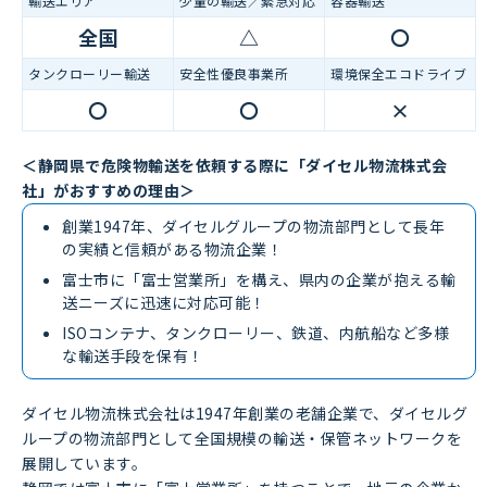
輸送エリア
少量の輸送／緊急対応
容器輸送
全国
△
〇
タンクローリー輸送
安全性優良事業所
環境保全エコドライブ
〇
〇
×
＜静岡県で危険物輸送を依頼する際に「ダイセル物流株式会
社」がおすすめの理由＞
創業1947年、ダイセルグループの物流部門として長年
の実績と信頼がある物流企業！
富士市に「富士営業所」を構え、県内の企業が抱える輸
送ニーズに迅速に対応可能！
ISOコンテナ、タンクローリー、鉄道、内航船など多様
な輸送手段を保有！
ダイセル物流株式会社は1947年創業の老舗企業で、ダイセルグ
ループの物流部門として全国規模の輸送・保管ネットワークを
展開しています。