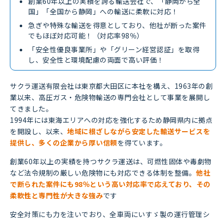
創業60年以上の実績を誇る輸送会社で、「静岡から全
国」「全国から静岡」への輸送に柔軟に対応！
急ぎや特殊な輸送を得意としており、他社が断った案件
でもほぼ対応可能！（対応率98％）
「安全性優良事業所」や「グリーン経営認証」を取得
し、安全性と環境配慮の両面で高い評価！
サクラ運送有限会社は東京都大田区に本社を構え、1963年の創
業以来、高圧ガス・危険物輸送の専門会社として事業を展開し
てきました。
1994年には東海エリアへの対応を強化するため静岡県内に拠点
を開設し、以来、
地域に根ざしながら安定した輸送サービスを
提供し、多くの企業から厚い信頼
を得ています。
創業60年以上の実績を持つサクラ運送は、可燃性固体や毒劇物
など法令規制の厳しい危険物にも対応できる体制を整備。
他社
で断られた案件にも98％という高い対応率で応えており、その
柔軟性と専門性が大きな強み
です
安全対策にも力を注いでおり、全車両にいすゞ製の運行管理シ