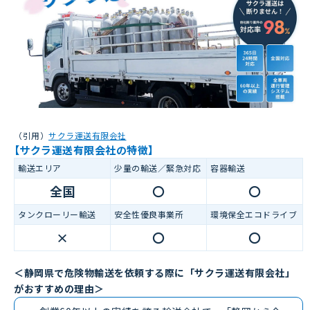
（引用）
サクラ運送有限会社
【サクラ運送有限会社の特徴】
輸送エリア
少量の輸送／緊急対応
容器輸送
全国
〇
〇
タンクローリー輸送
安全性優良事業所
環境保全エコドライブ
×
〇
〇
＜静岡県で危険物輸送を依頼する際に「サクラ運送有限会社」
がおすすめの理由＞