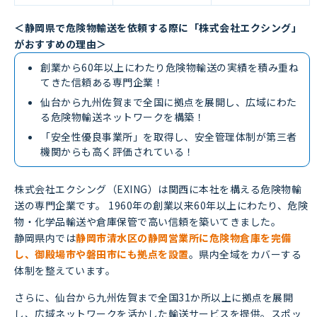
＜静岡県で危険物輸送を依頼する際に「株式会社エクシング」
がおすすめの理由＞
創業から60年以上にわたり危険物輸送の実績を積み重ね
てきた信頼ある専門企業！
仙台から九州佐賀まで全国に拠点を展開し、広域にわた
る危険物輸送ネットワークを構築！
「安全性優良事業所」を取得し、安全管理体制が第三者
機関からも高く評価されている！
株式会社エクシング（EXING）は関西に本社を構える危険物輸
送の専門企業です。 1960年の創業以来60年以上にわたり、危険
物・化学品輸送や倉庫保管で高い信頼を築いてきました。
静岡県内では
静岡市清水区の静岡営業所に危険物倉庫を完備
し、御殿場市や磐田市にも拠点を設置
。県内全域をカバーする
体制を整えています。
さらに、仙台から九州佐賀まで全国31か所以上に拠点を展開
し、広域ネットワークを活かした輸送サービスを提供。スポッ