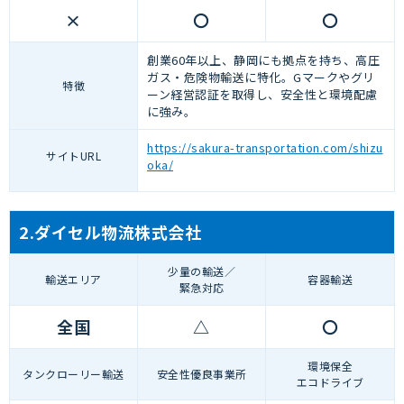
×
〇
〇
創業60年以上、静岡にも拠点を持ち、高圧
ガス・危険物輸送に特化。Gマークやグリ
特徴
ーン経営認証を取得し、安全性と環境配慮
に強み。
https://sakura-transportation.com/shizu
サイトURL
oka/
2.ダイセル物流株式会社
少量の輸送／
輸送エリア
容器輸送
緊急対応
全国
△
〇
環境保全
タンクローリー輸送
安全性優良事業所
エコドライブ