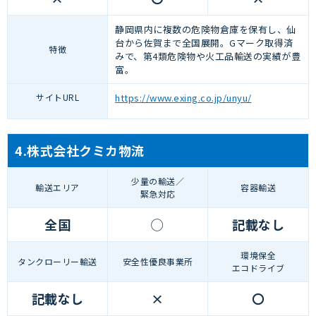
静岡県内に複数の危険物倉庫を保有し、仙
台から佐賀まで全国展開。Gマーク取得済
特徴
みで、第4類危険物や火工品輸送の実績が豊
富。
サイトURL
https://www.exing.co.jp/unyu/
4.株式会社クミカ物流
少量の輸送／
輸送エリア
容器輸送
緊急対応
全国
◯
記載なし
環境保全
タンクローリー輸送
安全性優良事業所
エコドライブ
記載なし
×
〇