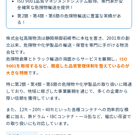
ISO 9001品質マネジメントシステム取得、専門家が安
全確実な危険物輸送を提供！
第2類・第4類・第6類の危険物輸送に豊富な実績があ
る！
株式会社高陽物流は静岡県御前崎市に本社を置き、2001年の創
立以来、危険物や化学製品の輸送・保管を専門に手がける物流
会社です。
危険物倉庫とトラック輸送の両面からサービスを展開し、
ISO
9001を取得するなど、徹底した品質管理体制を整えているのが
大きな特徴
です。
特に第2類・第4類・第6類の危険物や化学製品の取り扱いに精通
しており、地域に根ざした事業展開を通じて、多くの企業から
厚い信頼を獲得しています。
また、12ft・20ft・40ftといった各種コンテナへの効率的な積
載に加え、鉄ドラム・IBCコンテナ・一斗缶など、幅広い荷姿で
の取り扱いにも対応しています。