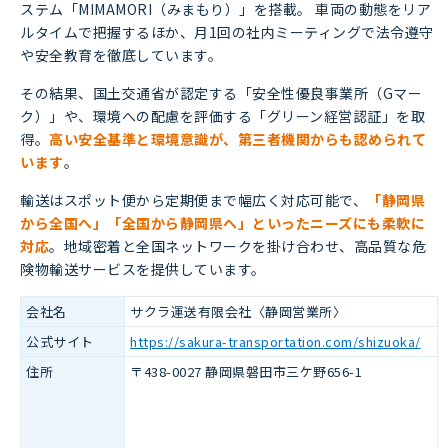
ステム「MIMAMORI（みまもり）」を搭載。 車両の動態をリア
ルタイムで把握するほか、月1回の社内ミーティングで法令遵守
や安全教育を徹底しています。
その結果、国土交通省が認定する「安全性優良事業所（Gマー
ク）」や、環境への配慮を評価する「グリーン経営認証」を取
得。
高い安全基準と環境意識が、第三者機関からも認められて
います
。
輸送はスポット便から定期便まで幅広く対応可能で、
「静岡県
から全国へ」「全国から静岡県へ」といったニーズにも柔軟に
対応
。地域密着と全国ネットワークを掛け合わせ、高品質な危
険物輸送サービスを提供しています。
会社名
サクラ運送有限会社〈静岡営業所〉
公式サイト
https://sakura-transportation.com/shizuoka/
住所
〒438-0027 静岡県磐田市三ケ野656-1