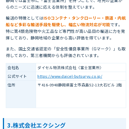
静岡では富士市に「富士営業所」を持つことで、地元の企業か
らのニーズに迅速に応える体制を整えています。
輸送の特徴としては
ISOコンテナ・タンクローリー・鉄道・内航
船など多彩な輸送手段を駆使し、幅広い物流対応が可能
です。
特に第4類危険物や火工品など専門性が高い品目の輸送に力を発
揮しており、静岡地域の企業から高い評価を得ています。
また、国土交通省認定の「安全性優良事業所（Gマーク）」も取
得しており、第三者機関からも評価されています。
会社名
ダイセル物流株式会社〈富士営業所〉
公式サイト
https://www.daicel-butsuryu.co.jp/
住所
〒416-0948静岡県富士市森島52-13大石ビル 2階
3.株式会社エクシング