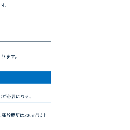
ます。
なります。
。
出が必要になる。
二種貯蔵所は300m³以上