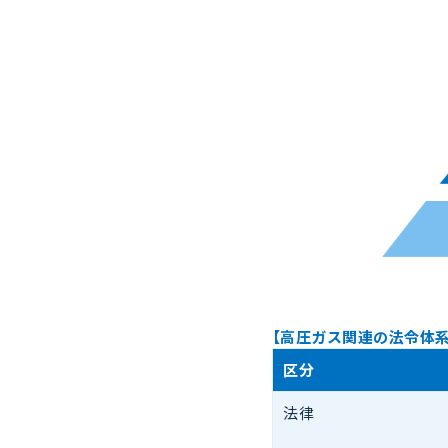
【高圧ガス関連の法令体
区分
法律