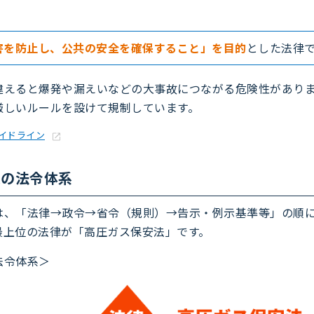
害を防止し、公共の安全を確保すること」を目的
とした法律
違えると爆発や漏えいなどの大事故につながる危険性があり
厳しいルールを設けて規制しています。
イドライン
連の法令体系
は、「法律→政令→省令（規則）→告示・例示基準等」の順
最上位の法律が「高圧ガス保安法」です。
法令体系＞