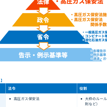
系】
法令
役割
高圧ガス保安法
大枠のルー
則など）