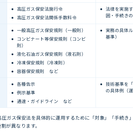
高圧ガス保安法施行令
法律を実施
囲・手続き
高圧ガス保安法関係手数料令
一般高圧ガス保安規則（一般則）
実務の具体
基準）
コンビナート等保安規則（コンビ
則）
液化石油ガス保安規則（液石則）
冷凍保安規則（冷凍則）
容器保安規則 など
各種告示
技術基準を
の具体例（
例示基準
通達・ガイドライン など
高圧ガス保安法を具体的に運用するために「対象」「手続き
役割が異なります。